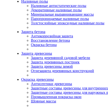
Наливные полы
Наливные антистатические полы
Декоративные наливные полы
Минеральные выравнивающие массы
Паропроницаемые наливные полы
Толстослойные эпоксидные наливные полы
Защита бетона
Антикоррозийная защита
Восстановление бетона
Окраска бетона
Защита древесины
Защита деревянной садовой мебели
Защита деревянных построек
Защита древесины зимой
Огнезащита деревянных конструкций
Окраска древесины
Антисептики древесины
Защитные составы древесины для внутренних
Защитные составы древесины для наружных р
Промышленная покраска окон
Шовные массы