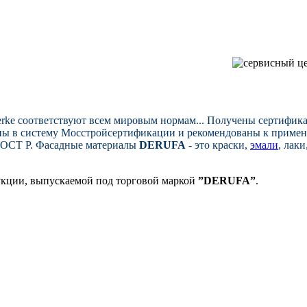
rke соответствуют всем мировым нормам... Получены сертифик
ы в систему Мосстройсертификации и рекомендованы к применен
 ГОСТ Р. Фасадные материалы
DERUFA
- это краски,
эмали
, лак
дукции, выпускаемой под торговой маркой
”DERUFA”
.