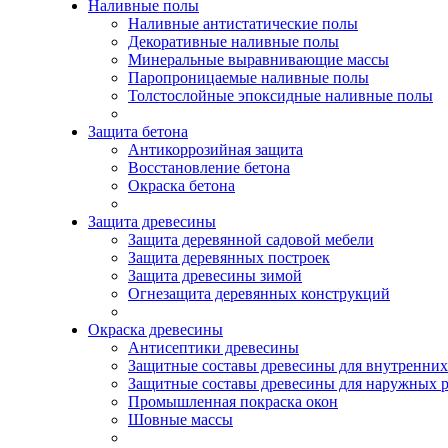
Наливные полы
Наливные антистатические полы
Декоративные наливные полы
Минеральные выравнивающие массы
Паропроницаемые наливные полы
Толстослойные эпоксидные наливные полы
Защита бетона
Антикоррозийная защита
Восстановление бетона
Окраска бетона
Защита древесины
Защита деревянной садовой мебели
Защита деревянных построек
Защита древесины зимой
Огнезащита деревянных конструкций
Окраска древесины
Антисептики древесины
Защитные составы древесины для внутренних
Защитные составы древесины для наружных р
Промышленная покраска окон
Шовные массы