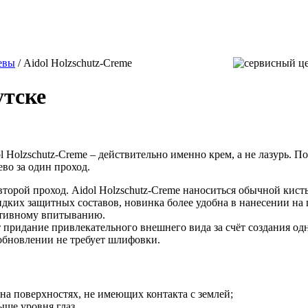
евы
/ Aidol Holzschutz-Creme
утске
l Holzschutz-Creme – действительно именно крем, а не лазурь. П
во за один проход.
торой проход. Aidol Holzschutz-Creme наноситься обычной кист
дких защитных составов, новинка более удобна в нанесении на 
ективному впитыванию.
т придание привлекательного внешнего вида за счёт создания 
 обновлении не требует шлифовки.
а поверхностях, не имеющих контакта с землей;
ыше уровня глаз.