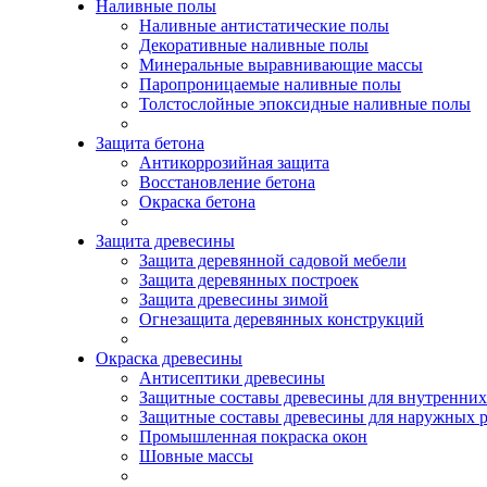
Наливные полы
Наливные антистатические полы
Декоративные наливные полы
Минеральные выравнивающие массы
Паропроницаемые наливные полы
Толстослойные эпоксидные наливные полы
Защита бетона
Антикоррозийная защита
Восстановление бетона
Окраска бетона
Защита древесины
Защита деревянной садовой мебели
Защита деревянных построек
Защита древесины зимой
Огнезащита деревянных конструкций
Окраска древесины
Антисептики древесины
Защитные составы древесины для внутренних
Защитные составы древесины для наружных р
Промышленная покраска окон
Шовные массы