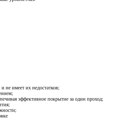
 и не имеет их недостатков;
ением;
печивая эффективное покрытие за один проход;
ытия;
жности;
овке